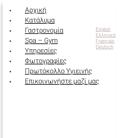
Menu
Αρχική
Languages
Κατάλυμα
Home
English
Γαστρονομία
Ελληνικά
SPA
Spa – Gym
Français
Deutsch
Υπηρεσίες
Φωτογραφίες
Πρόσφατα σχόλια
Πρωτόκολλο Υγιεινής
Επικοινωνήστε μαζί μας
Ιστορικό
Kατηγορίες
Χωρίς κατηγορία
Μεταστοιχεία